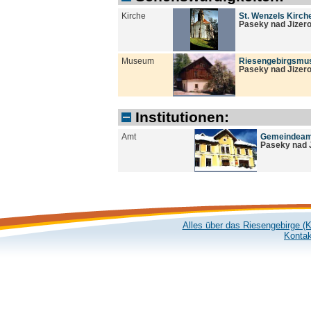
Kirche
St. Wenzels Kirch
Paseky nad Jizer
Museum
Riesengebirgsmus
Paseky nad Jizer
Institutionen:
Amt
Gemeindeam
Paseky nad 
Alles über das Riesengebirge (
Kontak