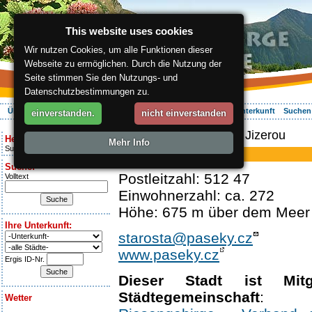
This website uses cookies
Wir nutzen Cookies, um alle Funktionen dieser
Webseite zu ermöglichen. Durch die Nutzung der
Seite stimmen Sie den Nutzungs- und
Datenschutzbestimmungen zu.
Über die Region
Aktiv Erleben
Entspannung
Ihr Urlaub
Unterkunft
Suchen
einverstanden.
nicht einverstanden
ergis.cz
> Paseky nad Jizerou
Heute ist:
Mehr Info
Sunday 9.08.2026
Paseky nad Jizerou
Suche:
Postleitzahl: 512 47
Volltext
Einwohnerzahl: ca. 272
Höhe: 675 m über dem Meer
Ihre Unterkunft:
starosta@paseky.cz
www.paseky.cz
Ergis ID-Nr.
Dieser Stadt ist Mit
Städtegemeinschaft
:
Wetter