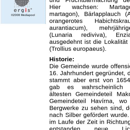
Hier wachsen: Martagon
martagon), Bärlapplauch (A
©2008 Mediapool
orangerotes Habichtskra
aurantiacum), mehrjährig
(Lunaria rediviva), Enzi
ausgedehnt ist die Lokalität
(Trollius europaeus).
Historie:
Die Gemeinde wurde offensi
16. Jahrhundert gegründet, d
stammt aber erst von 1654.
gab es wahrscheinlich 
ältesten Gemeindeteil Mak
Gemeindeteil Havírna, wo
Bergwerke zu sehen sind, de
nach Silber gefördert wurd
im Laufe der Zeit in Richtun
entstanden neue Lic