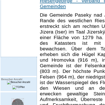
Riesengebirge - Verband 
Gemeinden
Die Gemeinde Paseky nad J
Rande des westlichen Ries
erstreckt sich am rechten 
Jizera (Iser) im Taal Jizerský
einer Fläche von 1279 ha. 
des Katasters ist mit F
bewachsen. Über dem Tal
erheben sich die Hügel Ka
und Hromovka (916 m), in
Gemeinde ist der Felsen
(803 m). Der höchste Punk
Felsen (964 m), der niedrigs
Besucher Anzahl
ist der Wasserspiegel des Fl
den Wiesen und an den
erwecken gewaltige Stei
Aufmerksamkeit, Überreste
und Fruchtbarmachung de