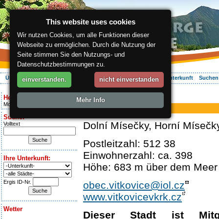
This website uses cookies
Wir nutzen Cookies, um alle Funktionen dieser
Webseite zu ermöglichen. Durch die Nutzung der
Seite stimmen Sie den Nutzungs- und
Datenschutzbestimmungen zu.
Über die Region
Aktiv Erleben
Entspannung
Ihr Urlaub
Unterkunft
Suchen
einverstanden.
nicht einverstanden
ergis.cz
> Vítkovice
Heute ist:
Mehr Info
Monday 10.08.2026
Vítkovice
Suche:
Dolní Mísečky, Horní Mísečk
Volltext
Postleitzahl: 512 38
Einwohnerzahl: ca. 398
Ihre Unterkunft:
Höhe: 683 m über dem Meer
Ergis ID-Nr.
obec.vitkovice@iol.cz
www.vitkovicevkrk.cz
Wetter
Dieser Stadt ist Mit