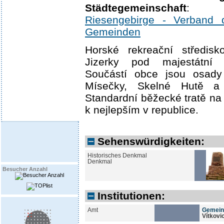
Städtegemeinschaft
:
Riesengebirge - Verband 
Gemeinden
Horské rekreační středisk
Jizerky pod majestátní 
Součástí obce jsou osady
Mísečky, Skelné Hutě a
Standardní běžecké tratě na
k nejlepším v republice.
Sehenswürdigkeiten:
Historisches Denkmal
Denkmal
Besucher Anzahl
Institutionen:
Amt
Gemein
Vítkovi