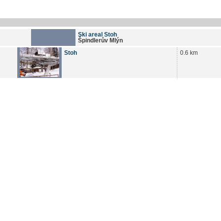
Ski areal Stoh
Špindlerův Mlýn
Stoh
0.6 km