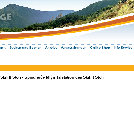
unft
Suchen und Buchen
Anreise
Veranstaltungen
Online-Shop
Info Service
kilift Stoh - Špindlerův Mlýn Talstation des Skilift Stoh