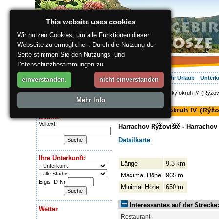
This website uses cookies
Wir nutzen Cookies, um alle Funktionen dieser
Webseite zu ermöglichen. Durch die Nutzung der
Seite stimmen Sie den Nutzungs- und
Datenschutzbestimmungen zu.
Über die Region
Aktiv Erleben
Entspannung
Ihr Urlaub
Unterk
einverstanden.
nicht einverstanden
ergis.cz
> Harrachovský okruh IV. (Rýžovi
Heute ist:
Mehr Info
Langlaufloipe
Friday 7.08.2026
Harrachovský okruh IV. (Rýžo
Suche:
Volltext
Harrachov Rýžoviště - Harracho
Detailkarte
Ihre Unterkunft:
Länge
9.3 km
Maximal Höhe
965 m
Ergis ID-Nr.
Minimal Höhe
650 m
Interessantes auf der Strecke:
Wetter
Restaurant