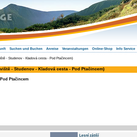
unft
Suchen und Buchen
Anreise
Veranstaltungen
Online-Shop
Info Service
ště - Studenov - Kladová cesta - Pod Ptačincem)
viště - Studenov - Kladová cesta - Pod Ptačincem)
v Pod Ptačincem
Lesní zátiší