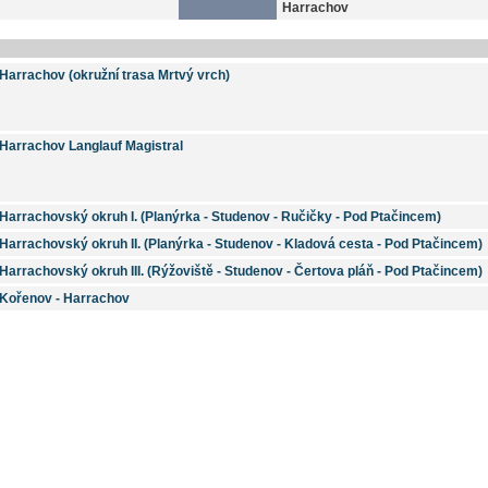
Harrachov
Harrachov (okružní trasa Mrtvý vrch)
Harrachov Langlauf Magistral
Harrachovský okruh I. (Planýrka - Studenov - Ručičky - Pod Ptačincem)
Harrachovský okruh II. (Planýrka - Studenov - Kladová cesta - Pod Ptačincem)
Harrachovský okruh III. (Rýžoviště - Studenov - Čertova pláň - Pod Ptačincem)
Kořenov - Harrachov