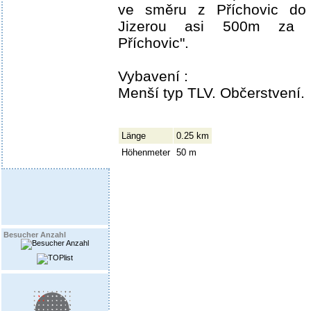
ve směru z Příchovic do
Jizerou asi 500m za c
Příchovic".
Vybavení :
Menší typ TLV. Občerstvení.
Länge
0.25 km
Höhenmeter
50 m
Besucher Anzahl