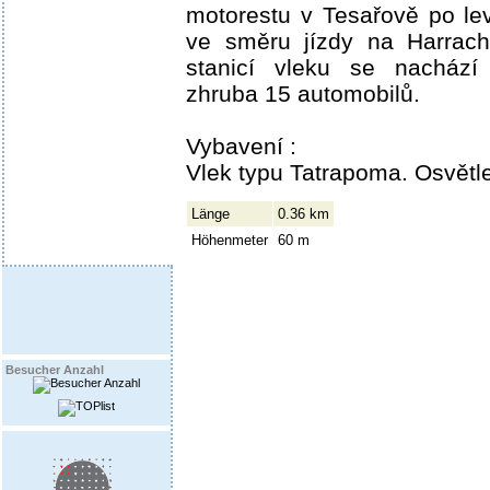
motorestu v Tesařově po lev
ve směru jízdy na Harrach
stanicí vleku se nachází 
zhruba 15 automobilů.
Vybavení :
Vlek typu Tatrapoma. Osvětle
Länge
0.36 km
Höhenmeter
60 m
Besucher Anzahl