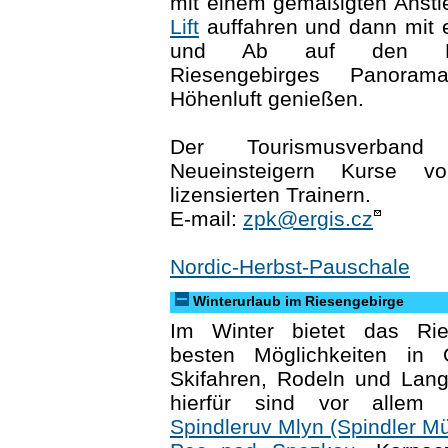
mit einem gemäßigten Ansti
Lift
auffahren und dann mit e
und Ab auf den K
Riesengebirges Panora
Höhenluft genießen.
Der Tourismusverban
Neueinsteigern Kurse von
lizensierten Trainern.
E-mail:
zpk@ergis.cz
Nordic-Herbst-Pauschale
Winterurlaub im Riesengebirge
Im Winter bietet das Rie
besten Möglichkeiten in
Skifahren, Rodeln und Lang
hierfür sind vor allem 
Spindleruv Mlyn (Spindler M