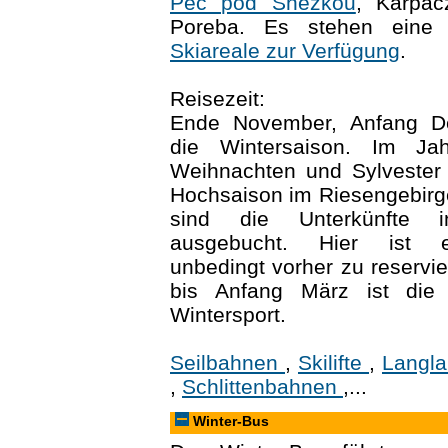
Pec pod Snezkou
, Karpac
Poreba. Es stehen eine 
Skiareale zur Verfügung
.
Reisezeit:
Ende November, Anfang De
die Wintersaison. Im Ja
Weihnachten und Sylvester 
Hochsaison im Riesengebirge
sind die Unterkünfte 
ausgebucht. Hier ist es
unbedingt vorher zu reservi
bis Anfang März ist die 
Wintersport.
Seilbahnen
,
Skilifte
,
Langla
,
Schlittenbahnen
,...
Winter-Bus