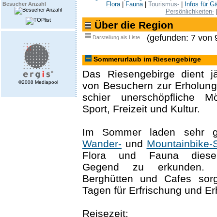
Flora
|
Fauna
|
Tourismus-
|
Infos für G
Besucher Anzahl
Persönlichkeiten-
Über die Region
(gefunden: 7 von 
Darstellung als Liste
Sommerurlaub im Riesengebirge
Das Riesengebirge dient jä
©2008 Mediapool
von Besuchern zur Erholung.
schier unerschöpfliche Mö
Sport, Freizeit und Kultur.
Im Sommer laden sehr gu
Wander-
und
Mountainbike-
Flora und Fauna dieser 
Gegend zu erkunden. S
Berghütten und Cafes sor
Tagen für Erfrischung und Er
Reisezeit: