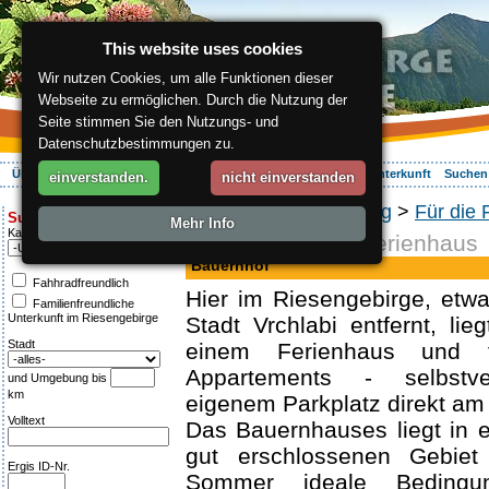
This website uses cookies
Wir nutzen Cookies, um alle Funktionen dieser
Webseite zu ermöglichen. Durch die Nutzung der
Seite stimmen Sie den Nutzungs- und
Datenschutzbestimmungen zu.
Über die Region
Aktiv Erleben
Entspannung
Ihr Urlaub
Unterkunft
Suchen
einverstanden.
nicht einverstanden
ergis.cz
>
Entspannung
>
Für die 
Suche:
Mehr Info
Kategorie
Ferienwohnung, Ferienhaus
Bauernhof
Fahhradfreundlich
Hier im Riesengebirge, etw
Familienfreundliche
Unterkunft im Riesengebirge
Stadt Vrchlabi entfernt, lie
Stadt
einem Ferienhaus und f
Appartements - selbstve
und Umgebung bis
km
eigenem Parkplatz direkt am
Volltext
Das Bauernhauses liegt in e
gut erschlossenen Gebiet
Ergis ID-Nr.
Sommer ideale Bedingu