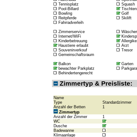
Tennisplatz
Squash
Pool-Billard
Tischten
Bowling
Golf
Reitpferde
Skilift
Fahrradverleih
Zimmerservice
Wäscher
Internet/WiFi
Kindersp
Kinderbetreuung
Allergike
Haustiere erlaubt
Arzt
Souvenirverkouf
Tresor
Gemeinschaftsraum
Balkon
Garten
bewachter Parkplatz
Parkgar
Behindertengerecht
Zimmertyp & Preisliste:
Name
Type
Standardzimmer
Anzahl der Betten
1
Zimmertyp
Anzahl der Zimmer
1
WC
Dusche
Badewanne
Klimaanlage