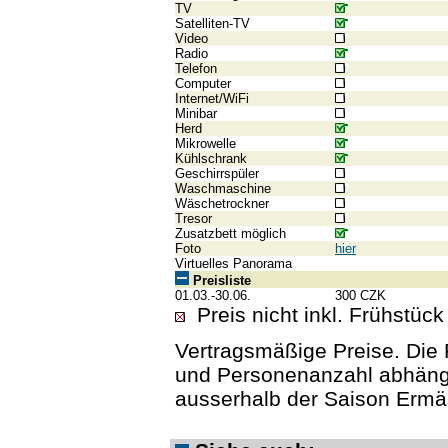
TV
Satelliten-TV
Video
Radio
Telefon
Computer
Internet/WiFi
Minibar
Herd
Mikrowelle
Kühlschrank
Geschirrspüler
Waschmaschine
Wäschetrockner
Tresor
Zusatzbett möglich
Foto
hier
Virtuelles Panorama
Preisliste
01.03.-30.06.
300 CZK
Preis nicht inkl. Frühstück
Vertragsmäßige Preise. Die 
und Personenanzahl abhängi
ausserhalb der Saison Ermä