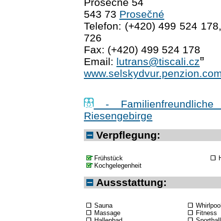
Prosečné 54
543 73
Prosečné
Telefon: (+420) 499 524 178
726
Fax: (+420) 499 524 178
Email:
lutrans@tiscali.cz
www.selskydvur.penzion.co
- Familienfreundliche
Riesengebirge
Verpflegung:
Frühstück
Kochgelegenheit
Aussstattung:
Sauna
Whirlpoo
Massage
Fitness
Hallenbad
Sporthal