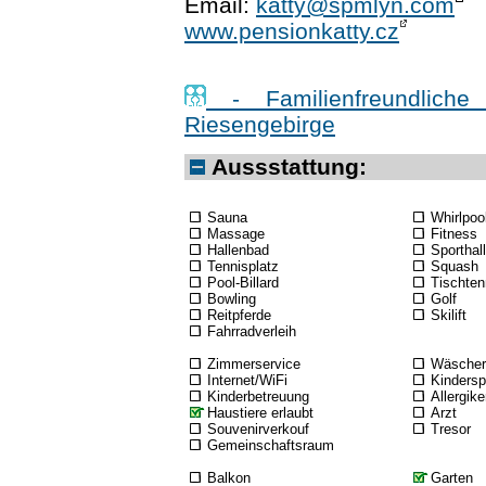
Email:
katty@spmlyn.com
www.pensionkatty.cz
- Familienfreundliche
Riesengebirge
Aussstattung:
Sauna
Whirlpoo
Massage
Fitness
Hallenbad
Sporthal
Tennisplatz
Squash
Pool-Billard
Tischten
Bowling
Golf
Reitpferde
Skilift
Fahrradverleih
Zimmerservice
Wäscher
Internet/WiFi
Kindersp
Kinderbetreuung
Allergike
Haustiere erlaubt
Arzt
Souvenirverkouf
Tresor
Gemeinschaftsraum
Balkon
Garten