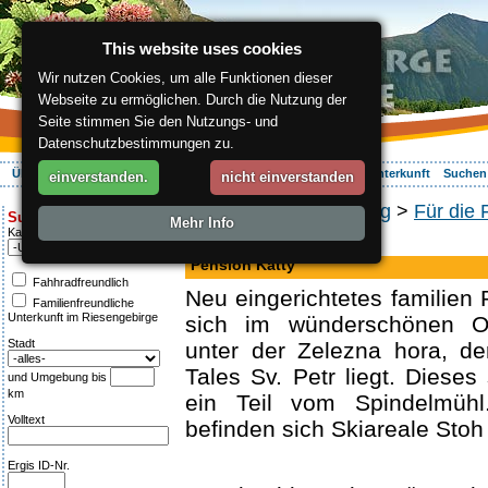
This website uses cookies
Wir nutzen Cookies, um alle Funktionen dieser
Webseite zu ermöglichen. Durch die Nutzung der
Seite stimmen Sie den Nutzungs- und
Datenschutzbestimmungen zu.
Über die Region
Aktiv Erleben
Entspannung
Ihr Urlaub
Unterkunft
Suchen
einverstanden.
nicht einverstanden
ergis.cz
>
Entspannung
>
Für die 
Suche:
Mehr Info
Kategorie
Pension
Pension Katty
Fahhradfreundlich
Neu eingerichtetes familien 
Familienfreundliche
Unterkunft im Riesengebirge
sich im wünderschönen O
Stadt
unter der Zelezna hora, d
Tales Sv. Petr liegt. Dieses
und Umgebung bis
km
ein Teil vom Spindelmüh
Volltext
befinden sich Skiareale Stoh
Ergis ID-Nr.