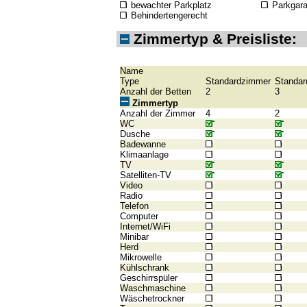
bewachter Parkplatz
Parkgar
Behindertengerecht
Zimmertyp & Preisliste:
Name
Type
Standardzimmer
Standa
Anzahl der Betten
2
3
Zimmertyp
Anzahl der Zimmer
4
2
WC
Dusche
Badewanne
Klimaanlage
TV
Satelliten-TV
Video
Radio
Telefon
Computer
Internet/WiFi
Minibar
Herd
Mikrowelle
Kühlschrank
Geschirrspüler
Waschmaschine
Wäschetrockner