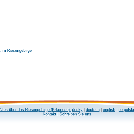
t im Riesengebirge
Alles über das Riesengebirge (Krkonose):
česky
|
deutsch
|
english
|
po polsk
Kontakt
|
Schreiben Sie uns