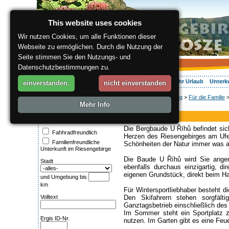
This website uses cookies
Wir nutzen Cookies, um alle Funktionen dieser
Webseite zu ermöglichen. Durch die Nutzung der
Seite stimmen Sie den Nutzungs- und
Datenschutzbestimmungen zu.
Über die Region
Aktiv Erleben
Entspannung
Ihr Urlaub
Unterk
einverstanden.
nicht einverstanden
ergis.cz
>
Entspannung
>
Für die Familie
>
Suche:
Mehr Info
Ferienhaus
Kategorie
Hütte U Rihu
Die Bergbaude U Říhů befindet sic
Fahhradfreundlich
Herzen des Riesengebirges am Ufe
Familienfreundliche
Schönheiten der Natur immer was a
Unterkunft im Riesengebirge
Die Baude U Říhů wird Sie angen
Stadt
ebenfalls durchaus einzigartig, d
eigenen Grundstück, direkt beim Ha
und Umgebung bis
km
Für Wintersportliebhaber besteht d
Volltext
Den Skifahrern stehen sorgfälti
Ganztagsbetrieb einschließlich des
Im Sommer steht ein Sportplatz 
Ergis ID-Nr.
nutzen. Im Garten gibt es eine Feue