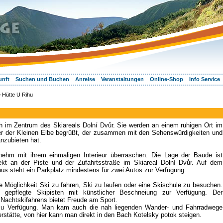
unft
Suchen und Buchen
Anreise
Veranstaltungen
Online-Shop
Info Service
 Hütte U Rihu
h im Zentrum des Skiareals Dolní Dvůr. Sie werden an einem ruhigen Ort im
r der Kleinen Elbe begrüßt, der zusammen mit den Sehenswürdigkeiten und
nzubieten hat.
ehm mit ihrem einmaligen Interieur überraschen. Die Lage der Baude ist
irekt an der Piste und der Zufahrtsstraße im Skiareal Dolní Dvůr. Auf dem
us steht ein Parkplatz mindestens für zwei Autos zur Verfügung.
ie Möglichkeit Ski zu fahren, Ski zu laufen oder eine Skischule zu besuchen.
g gepflegte Skipisten mit künstlicher Beschneiung zur Verfügung. Der
 Nachtskifahrens bietet Freude am Sport.
zu Verfügung. Man kam auch die nah liegenden Wander- und Fahrradwege
rstätte, von hier kann man direkt in den Bach Kotelsky potok steigen.