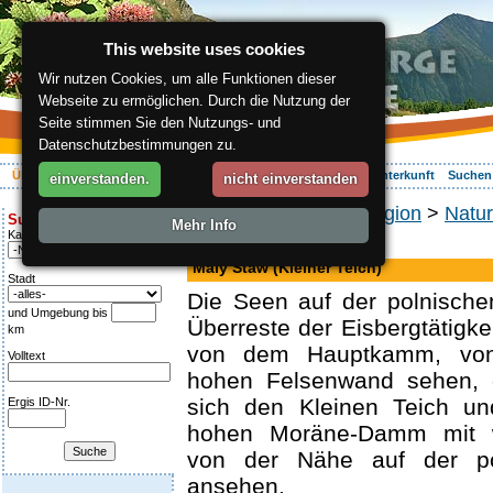
This website uses cookies
Wir nutzen Cookies, um alle Funktionen dieser
Webseite zu ermöglichen. Durch die Nutzung der
Seite stimmen Sie den Nutzungs- und
Datenschutzbestimmungen zu.
Über die Region
Aktiv Erleben
Entspannung
Ihr Urlaub
Unterkunft
Suchen
einverstanden.
nicht einverstanden
ergis.cz
>
Über die Region
>
Natur
Suche:
Mehr Info
Kategorie
See
Maly Staw (Kleiner Teich)
Stadt
Die Seen auf der polnische
und Umgebung bis
Überreste der Eisbergtätigke
km
von dem Hauptkamm, vo
Volltext
hohen Felsenwand sehen,
sich den Kleinen Teich u
Ergis ID-Nr.
hohen Moräne-Damm mit we
von der Nähe auf der po
ansehen.