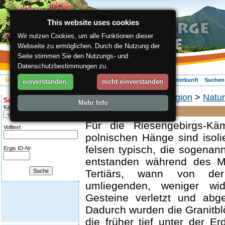
This website uses cookies
Wir nutzen Cookies, um alle Funktionen dieser
Webseite zu ermöglichen. Durch die Nutzung der
Seite stimmen Sie den Nutzungs- und
Datenschutzbestimmungen zu.
Über die Region
Aktiv Erleben
Entspannung
Ihr Urlaub
Unterkunft
Suchen
einverstanden.
nicht einverstanden
ergis.cz
>
Über die Region
>
Natur
Suche:
Mehr Info
Kategorie
Thoren
Für die Riesengebirgs-K
Volltext
polnischen Hänge sind isoli
felsen typisch, die sogenan
Ergis ID-Nr.
entstanden während des 
Tertiärs, wann von de
umliegenden, weniger wide
Gesteine verletzt und abg
Dadurch wurden die Granitbl
die früher tief unter der Er