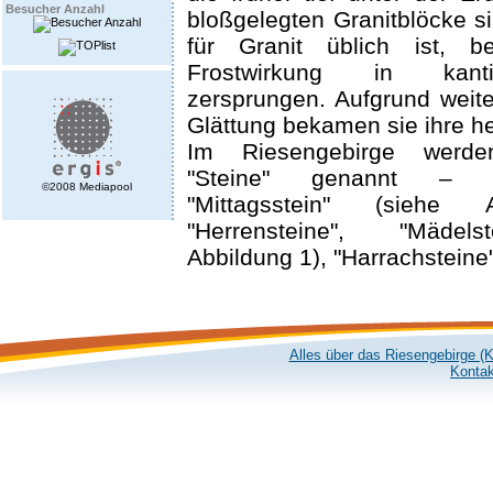
Besucher Anzahl
bloßgelegten Granitblöcke s
für Granit üblich ist, b
Frostwirkung in kan
zersprungen. Aufgrund weit
Glättung bekamen sie ihre he
Im Riesengebirge werd
"Steine" genannt – 
©2008 Mediapool
"Mittagsstein" (siehe 
"Herrensteine", "Mädels
Abbildung 1), "Harrachsteine
Alles über das Riesengebirge (
Kontak