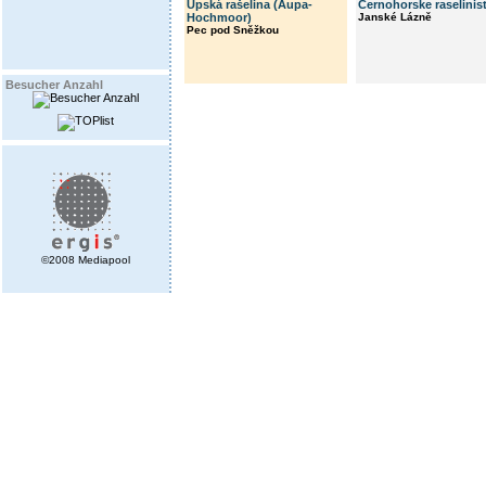
Úpská rašelina (Aupa-
Cernohorske raselinis
Hochmoor)
Janské Lázně
Pec pod Sněžkou
Besucher Anzahl
©2008 Mediapool