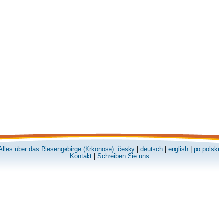
Alles über das Riesengebirge (Krkonose):
česky
|
deutsch
|
english
|
po polsk
Kontakt
|
Schreiben Sie uns