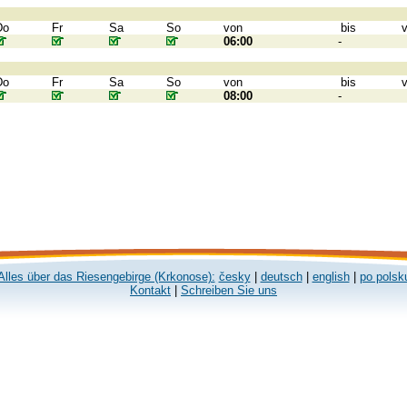
Do
Fr
Sa
So
von
bis
06:00
-
Do
Fr
Sa
So
von
bis
08:00
-
Alles über das Riesengebirge (Krkonose):
česky
|
deutsch
|
english
|
po polsk
Kontakt
|
Schreiben Sie uns