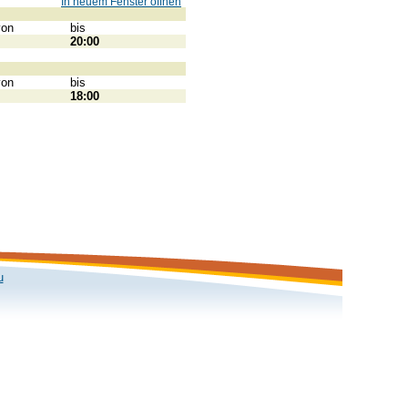
In neuem Fenster öffnen
von
bis
20:00
von
bis
18:00
u