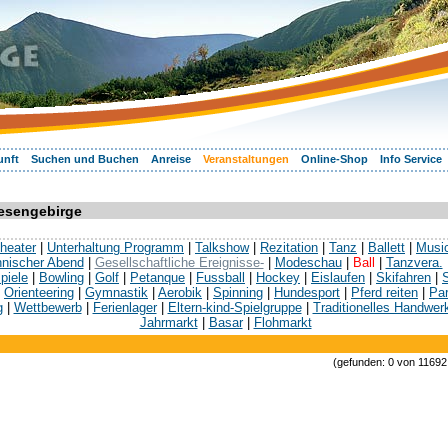
unft
Suchen und Buchen
Anreise
Veranstaltungen
Online-Shop
Info Service
iesengebirge
heater
|
Unterhaltung Programm
|
Talkshow
|
Rezitation
|
Tanz
|
Ballett
|
Musi
hnischer Abend
|
Gesellschaftliche Ereignisse-
|
Modeschau
|
Ball
|
Tanzvera.
piele
|
Bowling
|
Golf
|
Petanque
|
Fussball
|
Hockey
|
Eislaufen
|
Skifahren
|
|
Orienteering
|
Gymnastik
|
Aerobik
|
Spinning
|
Hundesport
|
Pferd reiten
|
Par
g
|
Wettbewerb
|
Ferienlager
|
Eltern-kind-Spielgruppe
|
Traditionelles Handwer
Jahrmarkt
|
Basar
|
Flohmarkt
(gefunden: 0 von 11692 