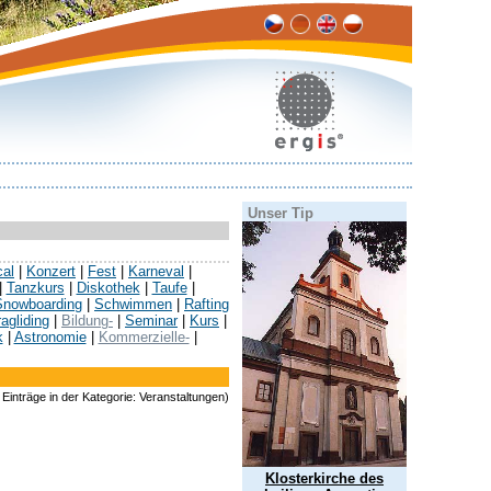
Unser Tip
cal
|
Konzert
|
Fest
|
Karneval
|
|
Tanzkurs
|
Diskothek
|
Taufe
|
Snowboarding
|
Schwimmen
|
Rafting
agliding
|
Bildung-
|
Seminar
|
Kurs
|
k
|
Astronomie
|
Kommerzielle-
|
Einträge in der Kategorie: Veranstaltungen)
Klosterkirche des