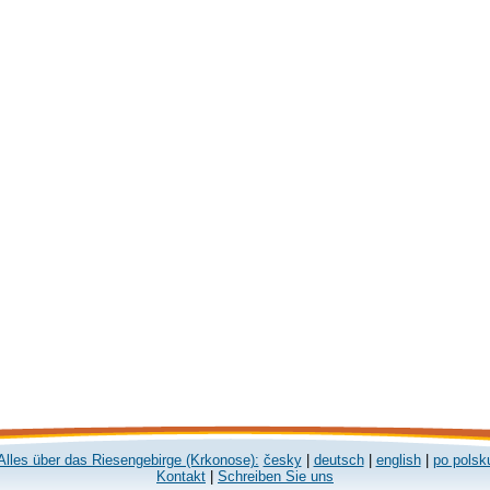
Alles über das Riesengebirge (Krkonose):
česky
|
deutsch
|
english
|
po polsk
Kontakt
|
Schreiben Sie uns