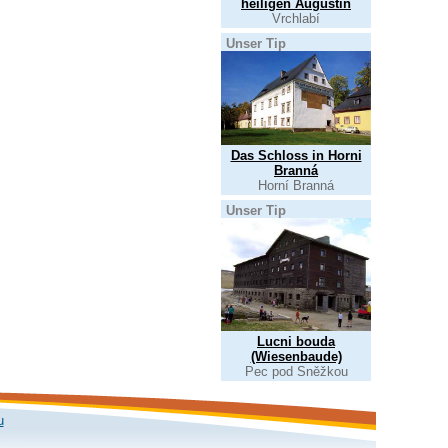
heiligen Augustin
Vrchlabí
Unser Tip
Das Schloss in Horni
Branná
Horní Branná
Unser Tip
Lucni bouda
(Wiesenbaude)
Pec pod Sněžkou
u