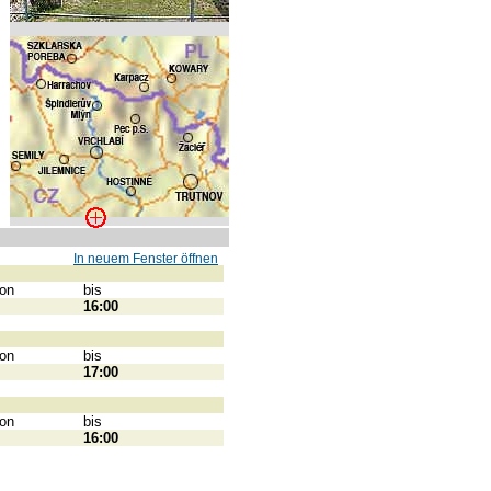
In neuem Fenster öffnen
on
bis
16:00
on
bis
17:00
on
bis
16:00