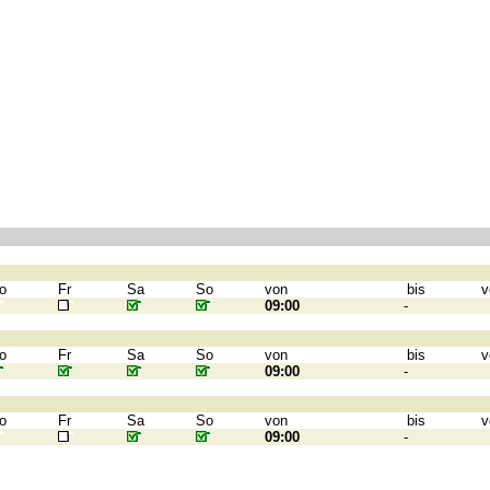
o
Fr
Sa
So
von
bis
v
09:00
-
o
Fr
Sa
So
von
bis
v
09:00
-
o
Fr
Sa
So
von
bis
v
09:00
-