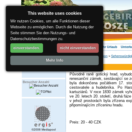
This website uses cookies
Wir nutzen Cookies, um alle Funktionen dieser
Webseite zu ermöglichen. Durch die Nutzung der
Seite stimmen Sie den Nutzungs- und
Datenschutzbestimmungen zu.
Über die Region
Aktiv Erleben
Entspannung
Ihr Urlaub
Unterk
einverstanden.
nicht einverstanden
ergis.cz
>
Über die Region
>
Sehenswürdigk
Mehr Info
Burg
Pecka Burg
Původně raně gotický hrad, vybudo
renesanční zámek, sestávající se ze
Besucher Anzahl
byla dokončena počátkem 17. stole
cestovatele a hudebníka. Po Har
kartuziánů. V roce 1830 zámek vyho
ve 20. letech 20. století, druhá fáz
v jehož prostorách byla zřízena exp
připomínajícím zříceninu hradu.
Preis: 20 - 40 CZK
©2008 Mediapool