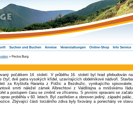
unft
Suchen und Buchen
Anreise
Veranstaltungen
Online-Shop
Info Service
eiten
> Pecka Burg
vaný počátkem 14. století. V průběhu 16. století byl hrad přebudován na
 čtyř, dvě patra vysokých křídel, uzavírajících obdelníkové nádvoří. Stavba
tí za Kryštofa Haranta z Polžic a Bezdružic, vynikajícího spisovatele,
antově smrti náležel zámek Albrechtovi z Valdštejna a mnišskému řádu
řel a postupem času se změnil ve zříceninu. S prvními opravami se začalo
e oprav proběhla v 60. letech. Byl zastřešen a obnoven jediný, západní palác,
ozice. Zbývající části torzálního zdiva byly fixovány a ponechány ve stavu