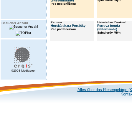
(Wiesenbaude)
Špindlerův Mlýn
Pec pod Sněžkou
Pension
Historisches Denkmal
Besucher Anzahl
Horská chata Portášky
Petrova bouda
Pec pod Sněžkou
(Peterbaude)
Špindlerův Mlýn
©2008 Mediapool
Alles über das Riesengebirge (
Kontak