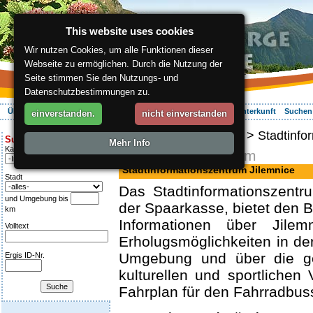
This website uses cookies
Wir nutzen Cookies, um alle Funktionen dieser
Webseite zu ermöglichen. Durch die Nutzung der
Seite stimmen Sie den Nutzungs- und
Datenschutzbestimmungen zu.
Über die Region
Aktiv Erleben
Entspannung
Ihr Urlaub
Unterkunft
Suchen
einverstanden.
nicht einverstanden
ergis.cz
>
Info Service
> Stadtinfo
Suche:
Mehr Info
Kategorie
Informationszentrum
Stadtinformationszentrum Jilemnice
Stadt
Das Stadtinformationszent
und Umgebung bis
der Spaarkasse, bietet den 
km
Informationen über Jilem
Volltext
Erholugsmöglichkeiten in der
Umgebung und über die gel
Ergis ID-Nr.
kulturellen und sportlichen 
Fahrplan für den Fahrradbus