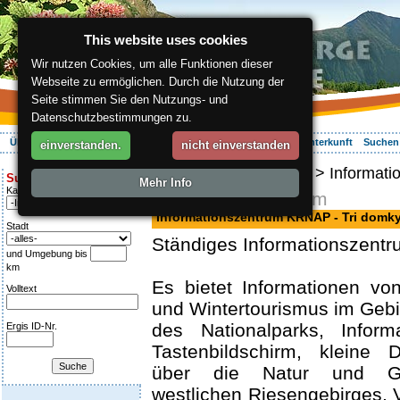
This website uses cookies
Wir nutzen Cookies, um alle Funktionen dieser
Webseite zu ermöglichen. Durch die Nutzung der
Seite stimmen Sie den Nutzungs- und
Datenschutzbestimmungen zu.
Über die Region
Aktiv Erleben
Entspannung
Ihr Urlaub
Unterkunft
Suchen
einverstanden.
nicht einverstanden
ergis.cz
>
Info Service
> Informati
Suche:
Mehr Info
Kategorie
Informationszentrum
Informationszentrum KRNAP - Tri domk
Stadt
Ständiges Informationszent
und Umgebung bis
km
Es bietet Informationen v
Volltext
und Wintertourismus im Gebi
des Nationalparks, Inform
Ergis ID-Nr.
Tastenbildschirm, kleine D
über die Natur und Ge
westlichen Riesengebirges,