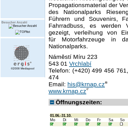
Propagationsmaterial der Ve
des Nationalparks Rieseng
Führern und Souvenirs, Fa
Besucher Anzahl
Fahrradbuss, es werden 
gezeigt, verleihung von Eint
für Motorfahrzeuge in d
Nationalparks.
Náměstí Míru 223
543 01
Vrchlabí
©2008 Mediapool
Telefon: (+420) 499 456 761
474
Email:
his@krnap.cz
www.krnap.cz
Öffnungszeiten:
01.06.-31.10.
Mo
Di
Mi
Do
Fr
Sa
So