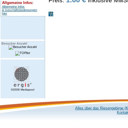
Preis:
inklusive MwS
Allgemeine Infos:
Allgemeine Infos
& Geschäftsbedingungen
hier
Besucher Anzahl
©2008 Mediapool
Alles über das Riesengebirge (
Kontak