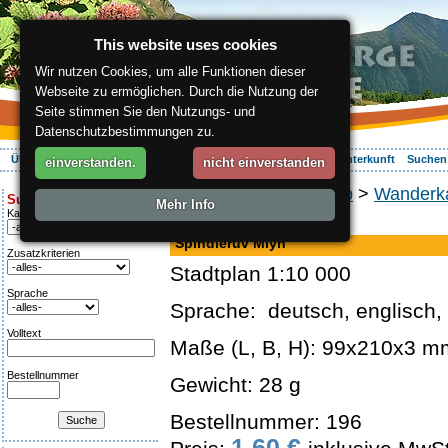
This website uses cookies
Wir nutzen Cookies, um alle Funktionen dieser
Webseite zu ermöglichen. Durch die Nutzung der
Seite stimmen Sie den Nutzungs- und
Datenschutzbestimmungen zu.
Über die Region
Aktiv Erleben
Entspannung
Ihr Urlaub
Unterkunft
Suchen
einverstanden.
nicht einverstanden
ergis.cz
>
Online-Shop
>
Wanderk
Suche:
Mehr Info
Kategorie
Landkarte
Špindlerův Mlýn
Zusatzkriterien
Stadtplan 1:10 000
Sprache
Sprache: deutsch, englisch,
Volltext
Maße (L, B, H): 99x210x3 m
Bestellnummer
Gewicht: 28 g
Bestellnummer: 196
1.60 €