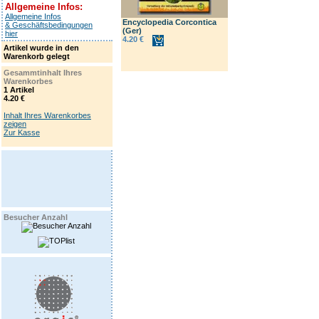
Allgemeine Infos:
Allgemeine Infos
Encyclopedia Corcontica
& Geschäftsbedingungen
(Ger)
hier
4.20 €
Artikel wurde in den
Warenkorb gelegt
Gesammtinhalt Ihres
Warenkorbes
1 Artikel
4.20 €
Inhalt Ihres Warenkorbes
zeigen
Zur Kasse
Besucher Anzahl