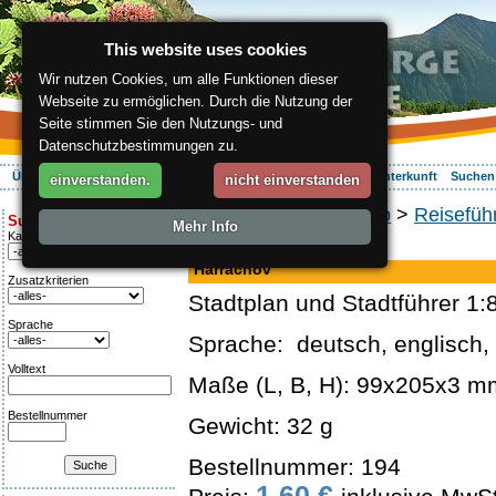
This website uses cookies
Wir nutzen Cookies, um alle Funktionen dieser
Webseite zu ermöglichen. Durch die Nutzung der
Seite stimmen Sie den Nutzungs- und
Datenschutzbestimmungen zu.
Über die Region
Aktiv Erleben
Entspannung
Ihr Urlaub
Unterkunft
Suchen
einverstanden.
nicht einverstanden
ergis.cz
>
Online-Shop
>
Reisefüh
Suche:
Mehr Info
Kategorie
Landkarte
Harrachov
Zusatzkriterien
Stadtplan und Stadtführer 1:
Sprache
Sprache: deutsch, englisch,
Volltext
Maße (L, B, H): 99x205x3 m
Bestellnummer
Gewicht: 32 g
Bestellnummer: 194
1.60 €