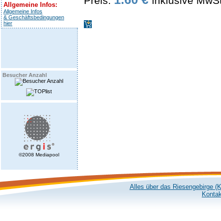
Preis:
inklusive MwS
Allgemeine Infos:
Allgemeine Infos
& Geschäftsbedingungen
hier
Besucher Anzahl
©2008 Mediapool
Alles über das Riesengebirge (
Kontak