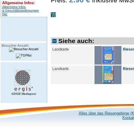
Preis:
inklusive MwS
Allgemeine Infos:
Allgemeine Infos
& Geschäftsbedingungen
hier
Siehe auch:
Besucher Anzahl
Landkarte
Riesen
Landkarte
Riesen
©2008 Mediapool
Alles über das Riesengebirge (
Kontak