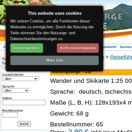
This website uses cookies
Wir nutzen Cookies, um alle Funktionen dieser
Webseite zu ermöglichen. Durch die Nutzung der
Seite stimmen Sie den Nutzungs- und
Datenschutzbestimmungen zu.
Über die Region
Aktiv Erleben
Entspannung
Ihr Urlaub
Unterkunft
Suchen
einverstanden.
nicht einverstanden
ergis.cz
>
Online-Shop
>
Reisefüh
Suche:
Mehr Info
Kategorie
Landkarte
Riesengebirge - Ost
Zusatzkriterien
Wander und Skikarte 1:25 0
Sprache
Sprache: deutsch, tschechi
Volltext
Maße (L, B, H): 128x193x4
Bestellnummer
Gewicht: 68 g
Bestellnummer: 65
2.90 €