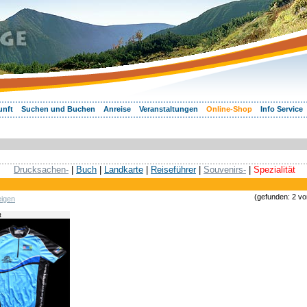
unft
Suchen und Buchen
Anreise
Veranstaltungen
Online-Shop
Info Service
Drucksachen-
|
Buch
|
Landkarte
|
Reiseführer
|
Souvenirs-
|
Spezialität
(gefunden: 2 vo
eigen
t