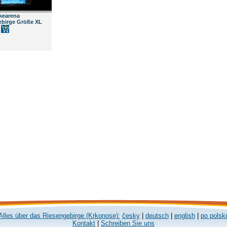
ikearena
ebirge Größe XL
Alles über das Riesengebirge (Krkonose):
česky
|
deutsch
|
english
|
po polsk
Kontakt
|
Schreiben Sie uns