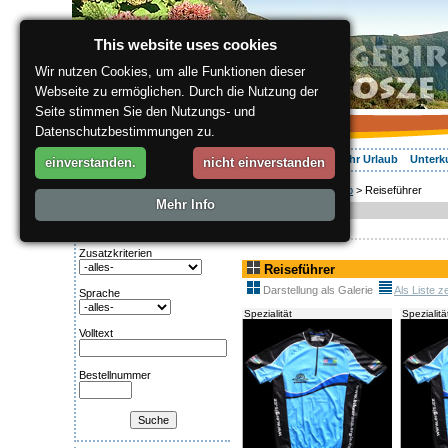
This website uses cookies
Wir nutzen Cookies, um alle Funktionen dieser
Webseite zu ermöglichen. Durch die Nutzung der
Seite stimmen Sie den Nutzungs- und
Datenschutzbestimmungen zu.
Über die Region
Aktiv Erleben
Entspannung
Ihr Urlaub
Unterk
einverstanden.
nicht einverstanden
ergis.cz
>
Online-Shop
> Reiseführer
Suche:
Mehr Info
Online-Shop
Kategorie
Zusatzkriterien
Reiseführer
Darstellung als Galerie
Als Liste z
Sprache
Spezialität
Spezialitä
Volltext
Bestellnummer