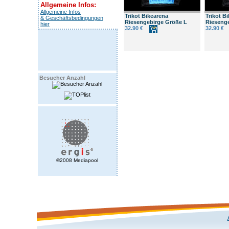
Allgemeine Infos:
Allgemeine Infos
Trikot Bikearena
Trikot B
& Geschäftsbedingungen
Riesengebirge Größe L
Rieseng
hier
32.90 €
32.90 €
Besucher Anzahl
©2008 Mediapool