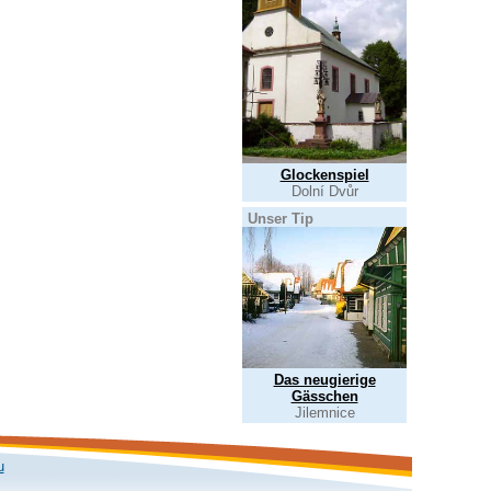
Glockenspiel
Dolní Dvůr
Unser Tip
Das neugierige
Gässchen
Jilemnice
u