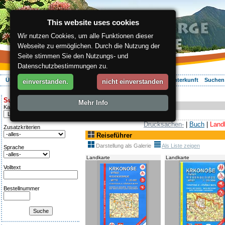
This website uses cookies
Wir nutzen Cookies, um alle Funktionen dieser
Webseite zu ermöglichen. Durch die Nutzung der
Seite stimmen Sie den Nutzungs- und
Datenschutzbestimmungen zu.
Über die Region
Aktiv Erleben
Entspannung
Ihr Urlaub
Unterkunft
Suchen
einverstanden.
nicht einverstanden
ergis.cz
>
Online-Shop
> Reiseführer
Suche:
Mehr Info
Online-Shop
Kategorie
Drucksachen-
|
Buch
|
Land
Zusatzkriterien
Reiseführer
Darstellung als Galerie
Als Liste zeigen
Sprache
Landkarte
Landkarte
Volltext
Bestellnummer