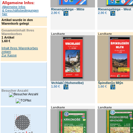
Allgemeine Infos:
Allgemeine Infos
Riesengebirge - Mitte
Riesengebirge - West
& Geschäftsbedingungen
2.90 €
2.90 €
hier
Artikel wurde in den
Warenkorb gelegt
Gesammtinhalt Ihres
Warenkorbes
Landkarte
Landkarte
1 Artikel
1.60 €
Inhalt Ihres Warenkorbes
zeigen
Zur Kasse
Vrchlabí (Hohenelbe)
Špindlerův Mlýn
1.50 €
1.60 €
Besucher Anzahl
Landkarte
Landkarte