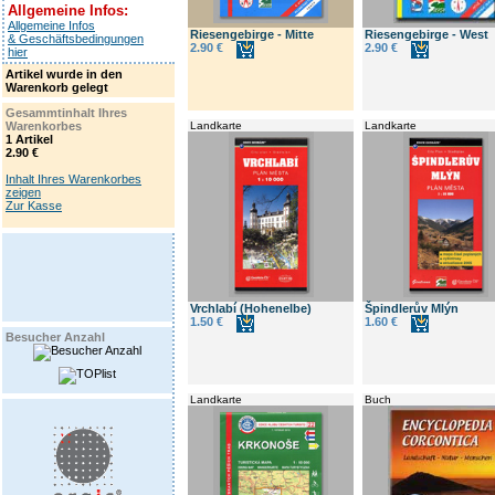
Allgemeine Infos:
Allgemeine Infos
Riesengebirge - Mitte
Riesengebirge - West
& Geschäftsbedingungen
2.90 €
2.90 €
hier
Artikel wurde in den
Warenkorb gelegt
Gesammtinhalt Ihres
Warenkorbes
Landkarte
Landkarte
1 Artikel
2.90 €
Inhalt Ihres Warenkorbes
zeigen
Zur Kasse
Vrchlabí (Hohenelbe)
Špindlerův Mlýn
1.50 €
1.60 €
Besucher Anzahl
Landkarte
Buch