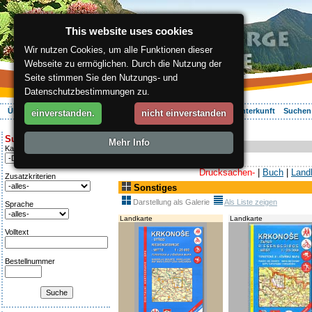
This website uses cookies
Wir nutzen Cookies, um alle Funktionen dieser
Webseite zu ermöglichen. Durch die Nutzung der
Seite stimmen Sie den Nutzungs- und
Datenschutzbestimmungen zu.
Über die Region
Aktiv Erleben
Entspannung
Ihr Urlaub
Unterkunft
Suchen
einverstanden.
nicht einverstanden
ergis.cz
>
Online-Shop
> Sonstiges
Suche:
Mehr Info
Online-Shop
Kategorie
Drucksachen-
|
Buch
|
Land
Zusatzkriterien
Sonstiges
Darstellung als Galerie
Als Liste zeigen
Sprache
Landkarte
Landkarte
Volltext
Bestellnummer