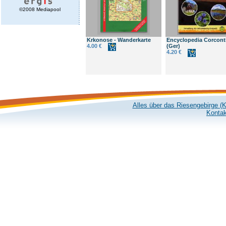
©2008 Mediapool
Krkonose - Wanderkarte
Encyclopedia Corcont
4.00 €
(Ger)
4.20 €
Alles über das Riesengebirge (
Kontak