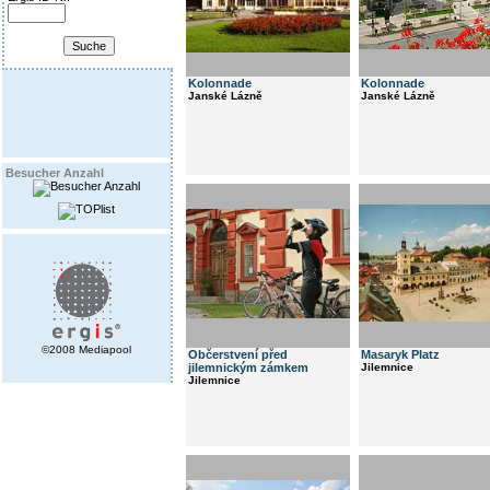
Kolonnade
Kolonnade
Janské Lázně
Janské Lázně
Besucher Anzahl
©2008 Mediapool
Občerstvení před
Masaryk Platz
jilemnickým zámkem
Jilemnice
Jilemnice