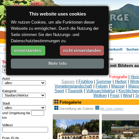
This website uses cookies
Wir nutzen Cookies, um alle Funktionen dieser
Webseite zu ermöglichen. Durch die Nutzung der
Seite stimmen Sie den Nutzungs- und
Datenschutzbestimmungen zu.
Über die Region
Aktiv Erleben
Entspannung
Ihr Urlaub
Unterkunft
Suchen
einverstanden.
nicht einverstanden
ergis.cz
>
Über die Region
> Fotogalerie
Suche:
Mehr Info
Foto- und Bildergalerie mit Bildern 
Genre
Fotografie
|
Hist
Autor
Saison-
|
Frühling
|
Sommer
|
Herbst
|
Wint
Vorgebirgslandschaft
|
Felsen
|
Wasser
|
Wasse
Sport
|
Touristik
|
Volksarchitektur
|
Kirchlichen
Kategorie
Wolken
|
Frost
|
Wind
|
S
Fotogalerie
Stadt
Darstellung als Galerie
Als Liste zeigen
und Umgebung bis
km
Volltext
Ergis ID-Nr.