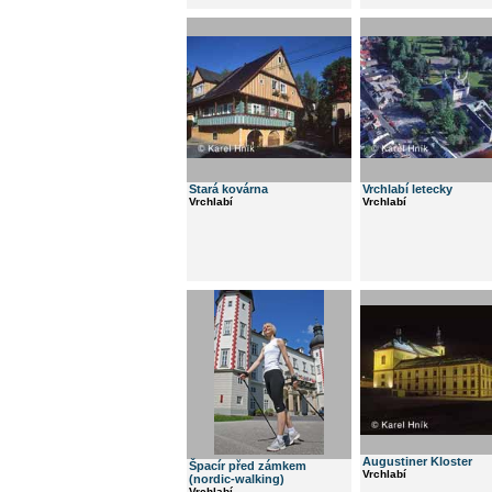
Stará kovárna
Vrchlabí letecky
Vrchlabí
Vrchlabí
Augustiner Kloster
Špacír před zámkem
Vrchlabí
(nordic-walking)
Vrchlabí