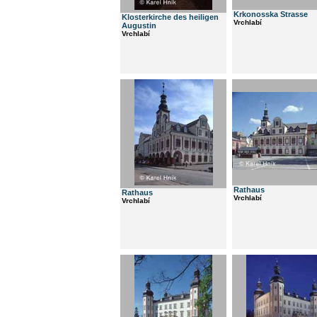
Krkonosska Strasse
Klosterkirche des heiligen
Vrchlabí
Augustin
Vrchlabí
Rathaus
Rathaus
Vrchlabí
Vrchlabí