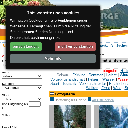
This website uses cookies
Wir nutzen Cookies, um alle Funktionen dieser
Webseite zu ermöglichen. Durch die Nutzung der
Seite stimmen Sie den Nutzungs- und
Datenschutzbestimmungen zu.
Über die Region
Aktiv Erleben
Entspannung
Ihr Urlaub
Unterkunft
Suchen
einverstanden.
nicht einverstanden
ergis.cz
>
Über die Region
> Fotogalerie
Suche:
Mehr Info
Foto- und Bildergalerie mit Bildern 
Genre
Fotografie
|
Hist
Autor
Saison-
|
Frühling
|
Sommer
|
Herbst
|
Wint
Vorgebirgslandschaft
|
Felsen
|
Wasser
|
Wasse
Sport
|
Touristik
|
Volksarchitektur
|
Kirchlichen
Kategorie
Wolken
|
Frost
|
Wind
|
S
Fotogalerie
Stadt
Darstellung als Galerie
Als Liste zeigen
und Umgebung bis
km
Volltext
Ergis ID-Nr.