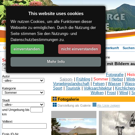
This website uses cookies
Wir nutzen Cookies, um alle Funktionen dieser
Webseite zu ermöglichen. Durch die Nutzung der
Seite stimmen Sie den Nutzungs- und
Datenschutzbestimmungen zu.
Über die Region
Aktiv Erleben
Entspannung
Ihr Urlaub
Unterkunft
Suchen
einverstanden.
nicht einverstanden
ergis.cz
>
Über die Region
> Fotogalerie
Suche:
Mehr Info
Foto- und Bildergalerie mit Bildern 
Genre
Fotografie
|
Hist
Autor
Saison-
|
Frühling
|
Sommer
|
Herbst
|
Wint
Vorgebirgslandschaft
|
Felsen
|
Wasser
|
Wasse
Sport
|
Touristik
|
Volksarchitektur
|
Kirchlichen
Kategorie
Wolken
|
Frost
|
Wind
|
S
Fotogalerie
Stadt
Darstellung als Galerie
Als Liste zeigen
und Umgebung bis
km
Volltext
Ergis ID-Nr.