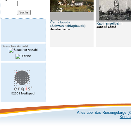
Černá bouda
Kabinenseilbahn
(Schwarzschlagbaude)
Janské Lázně
Janské Lázně
Besucher Anzahl
©2008 Mediapool
Alles über das Riesengebirge (
Kontak