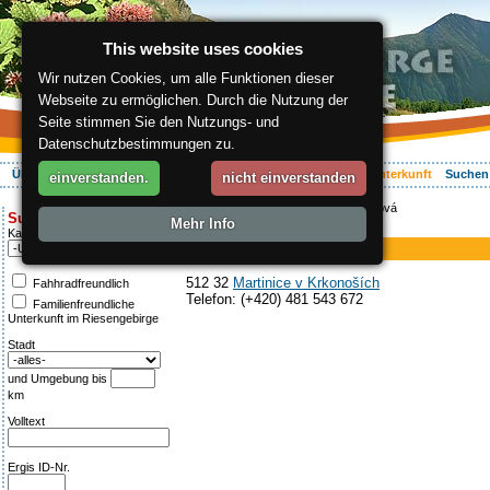
This website uses cookies
Wir nutzen Cookies, um alle Funktionen dieser
Webseite zu ermöglichen. Durch die Nutzung der
Seite stimmen Sie den Nutzungs- und
Datenschutzbestimmungen zu.
Über die Region
Aktiv Erleben
Entspannung
Ihr Urlaub
Unterkunft
Suchen
einverstanden.
nicht einverstanden
ergis.cz
>
Unterkunft
> Privat Jirásková
Suche:
Mehr Info
Privat
Kategorie
Privat Jirásková
512 32
Martinice v Krkonoších
Fahhradfreundlich
Telefon: (+420) 481 543 672
Familienfreundliche
Unterkunft im Riesengebirge
Stadt
und Umgebung bis
km
Volltext
Ergis ID-Nr.