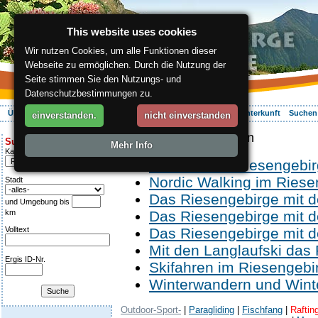
This website uses cookies
Wir nutzen Cookies, um alle Funktionen dieser
Webseite zu ermöglichen. Durch die Nutzung der
Seite stimmen Sie den Nutzungs- und
Datenschutzbestimmungen zu.
Über die Region
Aktiv Erleben
Entspannung
Ihr Urlaub
Unterkunft
Suchen
einverstanden.
nicht einverstanden
ergis.cz
> Aktiv Erleben
Suche:
Mehr Info
Kategorie
Wandern im Riesengebi
Nordic Walking im Riese
Stadt
Das Riesengebirge mit 
und Umgebung bis
km
Das Riesengebirge mit 
Volltext
Das Riesengebirge mit 
Mit den Langlaufski das
Ergis ID-Nr.
Skifahren im Riesengebi
Winterwandern und Wint
Outdoor-Sport-
|
Paragliding
|
Fischfang
|
Raftin