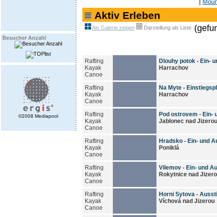
|
Moun
Aktiv Erleben
(gefu
Als Galerie zeigen
Darstellung als Liste
Besucher Anzahl
Rafting
Dlouhy potok - Ein- 
Kayak
Harrachov
Canoe
Rafting
Na Myte - Einstiegspl
Kayak
Harrachov
Canoe
Rafting
Pod ostrovem - Ein- 
©2008 Mediapool
Kayak
Jablonec nad Jizero
Canoe
Rafting
Hradsko - Ein- und A
Kayak
Poniklá
Canoe
Rafting
Vilemov - Ein- und A
Kayak
Rokytnice nad Jizer
Canoe
Rafting
Horni Sytova - Ausst
Kayak
Víchová nad Jizerou
Canoe