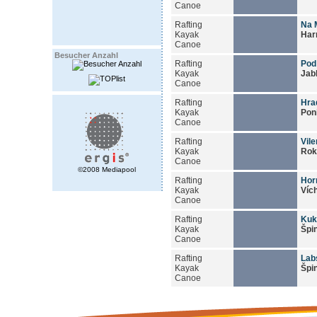
Canoe
Rafting
Na M
Kayak
Har
Canoe
Besucher Anzahl
Rafting
Pod
Kayak
Jab
Canoe
Rafting
Hra
Kayak
Pon
Canoe
Rafting
Vil
Kayak
Rok
Canoe
©2008 Mediapool
Rafting
Hor
Kayak
Víc
Canoe
Rafting
Kuk
Kayak
Špi
Canoe
Rafting
Labs
Kayak
Špi
Canoe