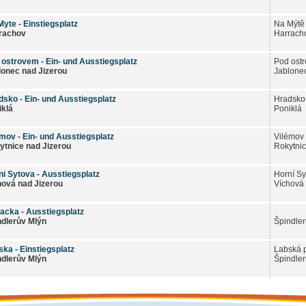
yte - Einstiegsplatz
Na Mýtě
rachov
Harrach
 ostrovem - Ein- und Ausstiegsplatz
Pod ost
lonec nad Jizerou
Jablonec
dsko - Ein- und Ausstiegsplatz
Hradsko 
iklá
Poniklá
emov - Ein- und Ausstiegsplatz
Vilémov
ytnice nad Jizerou
Rokytnic
ni Sytova - Ausstiegsplatz
Horní Sy
hová nad Jizerou
Víchová 
acka - Ausstiegsplatz
ndlerův Mlýn
Špindler
ka - Einstiegsplatz
Labská 
ndlerův Mlýn
Špindler