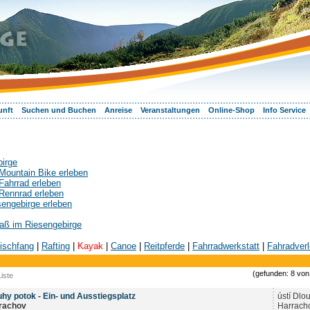
unft
Suchen und Buchen
Anreise
Veranstaltungen
Online-Shop
Info Service
birge
Mountain Bike erleben
Fahrrad erleben
Rennrad erleben
sengebirge erleben
aß im Riesengebirge
ischfang
|
Rafting
|
Kayak
|
Canoe
|
Reitpferde
|
Fahrradwerkstatt
|
Fahradverl
(gefunden: 8 von 
iste
uhy potok - Ein- und Ausstiegsplatz
ústí Dlo
rachov
Harrach