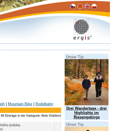
Unser Tip
eih
|
Mountain Bike
|
Rodelbahn
Drei Wandertage - drei
Highlights im
48 Einträge in der Kategorie: Aktiv Erleben)
Riesengebirge
Unser Tip
uhého potoka
ov