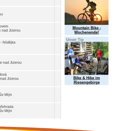
ov
rovem
Mountain Bike -
 nad Jizerou
Wochenende!
Unser Tip
- Nístějka
e nad Jizerou
tová
Bike & Hike im
nad Jizerou
Riesengebirge
ův Mlýn
přehrada
ův Mlýn