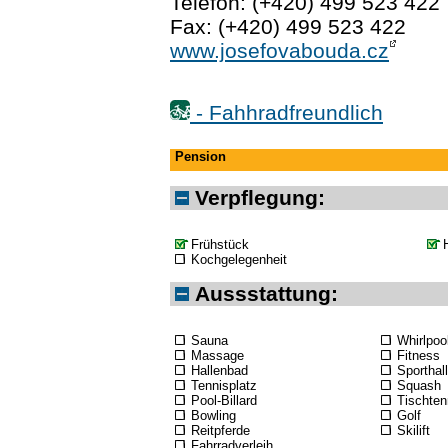
Telefon: (+420) 499 523 422
Fax: (+420) 499 523 422
www.josefovabouda.cz
- Fahhradfreundlich
Pension
Verpflegung:
Frühstück
Kochgelegenheit
Aussstattung:
Sauna
Whirlpoo
Massage
Fitness
Hallenbad
Sporthal
Tennisplatz
Squash
Pool-Billard
Tischten
Bowling
Golf
Reitpferde
Skilift
Fahrradverleih