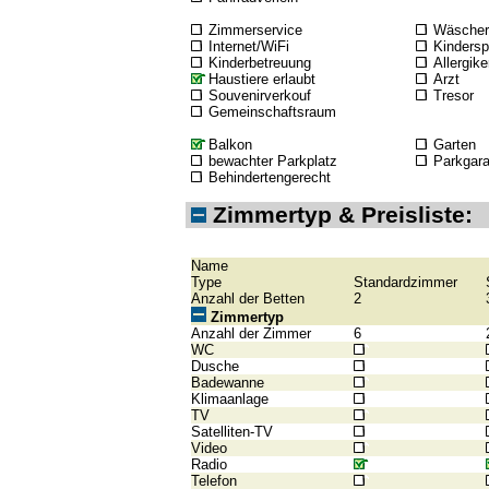
Zimmerservice
Wäscher
Internet/WiFi
Kindersp
Kinderbetreuung
Allergike
Haustiere erlaubt
Arzt
Souvenirverkouf
Tresor
Gemeinschaftsraum
Balkon
Garten
bewachter Parkplatz
Parkgar
Behindertengerecht
Zimmertyp & Preisliste:
Name
Type
Standardzimmer
Anzahl der Betten
2
Zimmertyp
Anzahl der Zimmer
6
WC
Dusche
Badewanne
Klimaanlage
TV
Satelliten-TV
Video
Radio
Telefon