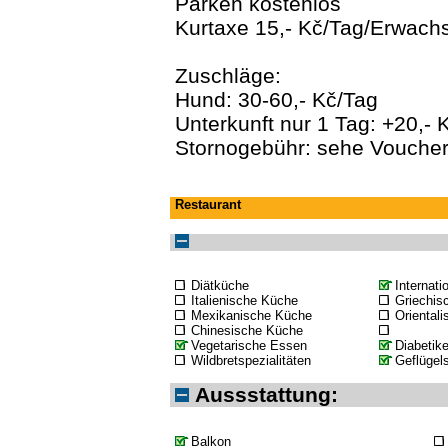
Parken kostenlos
Kurtaxe 15,- Kč/Tag/Erwach
Zuschläge:
Hund: 30-60,- Kč/Tag
Unterkunft nur 1 Tag: +20,- 
Stornogebühr: sehe Vouche
Restaurant
Diätküche
Internat
Italienische Küche
Griechis
Mexikanische Küche
Oriental
Chinesische Küche
Vegetarische Essen
Diabetik
Wildbretspezialitäten
Geflügels
Aussstattung:
Balkon