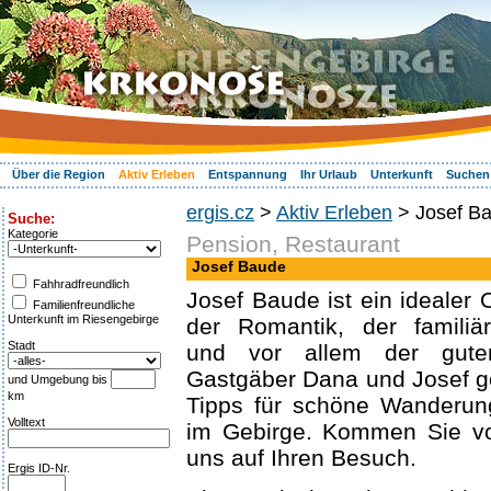
Über die Region
Aktiv Erleben
Entspannung
Ihr Urlaub
Unterkunft
Suchen
ergis.cz
>
Aktiv Erleben
> Josef B
Suche:
Kategorie
Pension, Restaurant
Josef Baude
Fahhradfreundlich
Josef Baude ist ein idealer 
Familienfreundliche
Unterkunft im Riesengebirge
der Romantik, der familiä
Stadt
und vor allem der gute
Gastgäber Dana und Josef g
und Umgebung bis
km
Tipps für schöne Wanderun
Volltext
im Gebirge. Kommen Sie vor
uns auf Ihren Besuch.
Ergis ID-Nr.