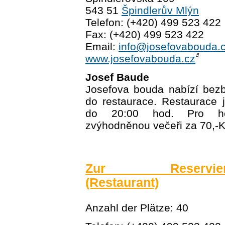
543 51
Špindlerův Mlýn
Telefon: (+420) 499 523 422
Fax: (+420) 499 523 422
Email:
info@josefovabouda.
www.josefovabouda.cz
Josef Baude
Josefova bouda nabízí bezb
do restaurace. Restaurace 
do 20:00 hod. Pro ho
zvýhodněnou večeři za 70,-K
Zur Reservierun
(Restaurant)
Anzahl der Plätze: 40