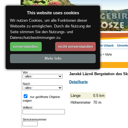
This website uses cookies
Wir nutzen Cookies, um alle Funktionen dieser
Webseite zu ermöglichen. Durch die Nutzung der
Seite stimmen Sie den Nutzungs- und
Datenschutzbestimmungen zu.
Über die Region
Aktiv Erleben
Entspannung
Ihr Urlaub
Unterk
einverstanden.
nicht einverstanden
ergis.cz
>
Aktiv Erleben
> Idyla
Suche:
Mehr Info
Piste
Streckentipp
Idyla
Von
Janské Lázně Bergstation des Skili
Detailkarte
Nach
Länge
0.5 km
nur geöffnete Objekte
zeigen
Höhenmeter
70 m
Volltext
Streckennummer