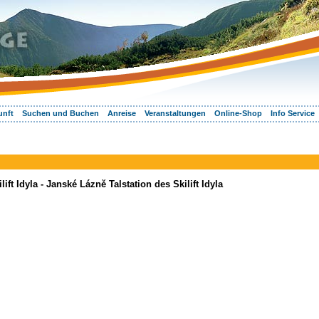
unft
Suchen und Buchen
Anreise
Veranstaltungen
Online-Shop
Info Service
ft Idyla - Janské Lázně Talstation des Skilift Idyla