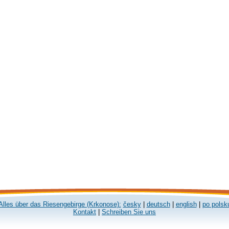
Alles über das Riesengebirge (Krkonose):
česky
|
deutsch
|
english
|
po polsk
Kontakt
|
Schreiben Sie uns