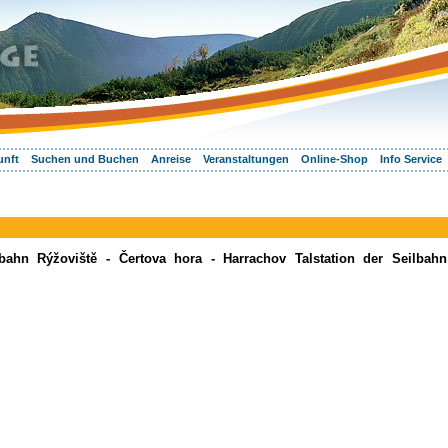
unft
Suchen und Buchen
Anreise
Veranstaltungen
Online-Shop
Info Service
lbahn Rýžoviště - Čertova hora - Harrachov Talstation der Seilbahn