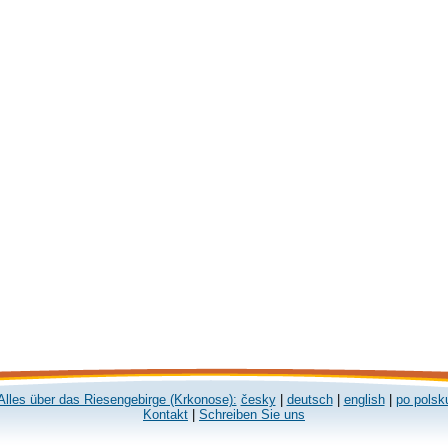
Alles über das Riesengebirge (Krkonose):
česky
|
deutsch
|
english
|
po polsk
Kontakt
|
Schreiben Sie uns