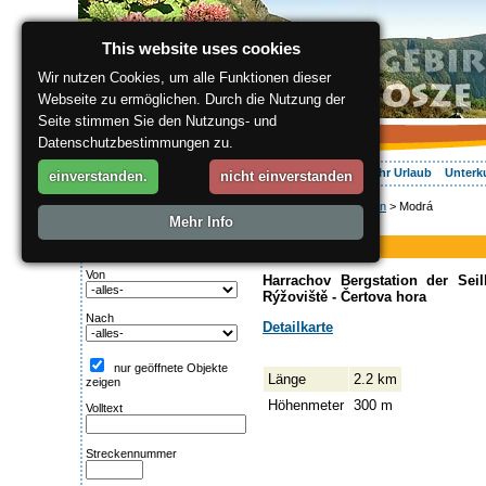
This website uses cookies
Wir nutzen Cookies, um alle Funktionen dieser
Webseite zu ermöglichen. Durch die Nutzung der
Seite stimmen Sie den Nutzungs- und
Datenschutzbestimmungen zu.
Über die Region
Aktiv Erleben
Entspannung
Ihr Urlaub
Unterk
einverstanden.
nicht einverstanden
ergis.cz
>
Aktiv Erleben
> Modrá
Suche:
Mehr Info
Piste
Streckentipp
Modrá
Von
Harrachov Bergstation der Sei
Rýžoviště - Čertova hora
Nach
Detailkarte
nur geöffnete Objekte
Länge
2.2 km
zeigen
Höhenmeter
300 m
Volltext
Streckennummer