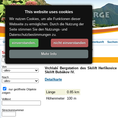
This website uses cookies
Wir nutzen Cookies, um alle Funktionen dieser
Webseite zu ermöglichen. Durch die Nutzung der
Seite stimmen Sie den Nutzungs- und
Datenschutzbestimmungen zu.
Über die Region
Aktiv Erleben
Entspannung
Ihr Urlaub
Unterkunft
Suchen
einverstanden.
nicht einverstanden
ergis.cz
>
Aktiv Erleben
> Bubákov IV.
Suche:
Mehr Info
Piste
Streckentipp
Bubákov IV.
Von
Vrchlabí Bergstation des Skilift Herlíkovice
Skilift Bubákov IV.
Nach
Detailkarte
nur geöffnete Objekte
Länge
0.85 km
zeigen
Höhenmeter
100 m
Volltext
Streckennummer