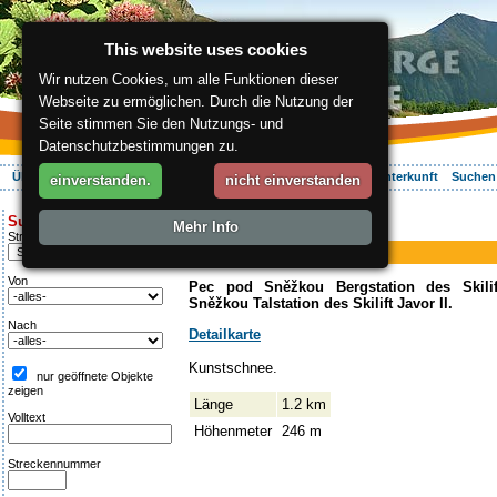
This website uses cookies
Wir nutzen Cookies, um alle Funktionen dieser
Webseite zu ermöglichen. Durch die Nutzung der
Seite stimmen Sie den Nutzungs- und
Datenschutzbestimmungen zu.
Über die Region
Aktiv Erleben
Entspannung
Ihr Urlaub
Unterkunft
Suchen
einverstanden.
nicht einverstanden
ergis.cz
>
Aktiv Erleben
> Javor II.
Suche:
Mehr Info
Piste
Streckentipp
Javor II.
Von
Pec pod Sněžkou Bergstation des Skili
Sněžkou Talstation des Skilift Javor II.
Nach
Detailkarte
Kunstschnee.
nur geöffnete Objekte
zeigen
Länge
1.2 km
Volltext
Höhenmeter
246 m
Streckennummer