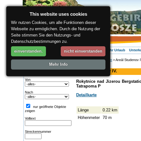
This website uses cookies
Wir nutzen Cookies, um alle Funktionen dieser
Webseite zu ermöglichen. Durch die Nutzung der
Seite stimmen Sie den Nutzungs- und
Datenschutzbestimmungen zu.
Über die Region
Aktiv Erleben
Entspannung
Ihr Urlaub
Unterk
einverstanden.
nicht einverstanden
ergis.cz
>
Aktiv Erleben
> Areál Studenov I
Suche:
Mehr Info
Piste
Streckentipp
Areál Studenov IV.
Von
Rokytnice nad Jizerou Bergstatio
Tatrapoma P
Nach
Detailkarte
nur geöffnete Objekte
Länge
0.22 km
zeigen
Höhenmeter
70 m
Volltext
Streckennummer