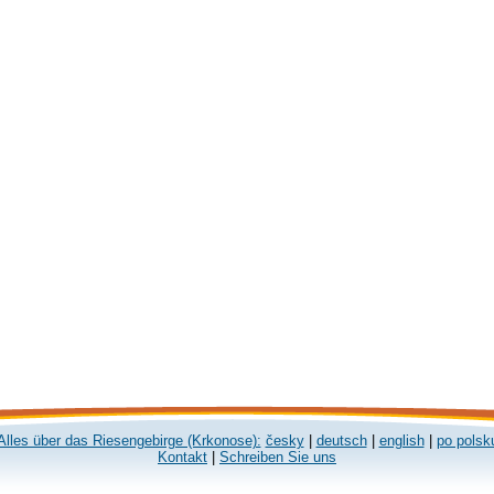
Alles über das Riesengebirge (Krkonose):
česky
|
deutsch
|
english
|
po polsk
Kontakt
|
Schreiben Sie uns