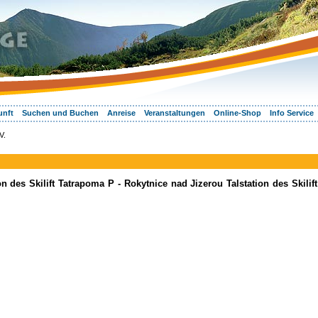
unft
Suchen und Buchen
Anreise
Veranstaltungen
Online-Shop
Info Service
V.
n des Skilift Tatrapoma P - Rokytnice nad Jizerou Talstation des Skilift