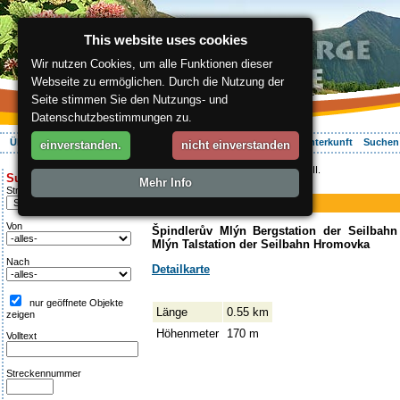
This website uses cookies
Wir nutzen Cookies, um alle Funktionen dieser
Webseite zu ermöglichen. Durch die Nutzung der
Seite stimmen Sie den Nutzungs- und
Datenschutzbestimmungen zu.
Über die Region
Aktiv Erleben
Entspannung
Ihr Urlaub
Unterkunft
Suchen
einverstanden.
nicht einverstanden
ergis.cz
>
Aktiv Erleben
> Hromovka II.
Suche:
Mehr Info
Piste
Streckentipp
Hromovka II.
Von
Špindlerův Mlýn Bergstation der Seilbah
Mlýn Talstation der Seilbahn Hromovka
Nach
Detailkarte
nur geöffnete Objekte
Länge
0.55 km
zeigen
Höhenmeter
170 m
Volltext
Streckennummer