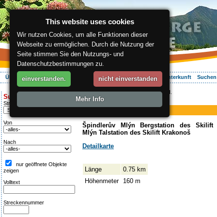
This website uses cookies
Wir nutzen Cookies, um alle Funktionen dieser
Webseite zu ermöglichen. Durch die Nutzung der
Seite stimmen Sie den Nutzungs- und
Datenschutzbestimmungen zu.
Über die Region
Aktiv Erleben
Entspannung
Ihr Urlaub
Unterkunft
Suchen
einverstanden.
nicht einverstanden
ergis.cz
>
Aktiv Erleben
> Krakonoš II.
Suche:
Mehr Info
Piste
Streckentipp
Krakonoš II.
Von
Špindlerův Mlýn Bergstation des Skilift
Mlýn Talstation des Skilift Krakonoš
Nach
Detailkarte
nur geöffnete Objekte
Länge
0.75 km
zeigen
Höhenmeter
160 m
Volltext
Streckennummer