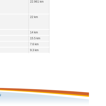
22.961 km
22 km
14 km
15.5 km
7.6 km
9.3 km
u