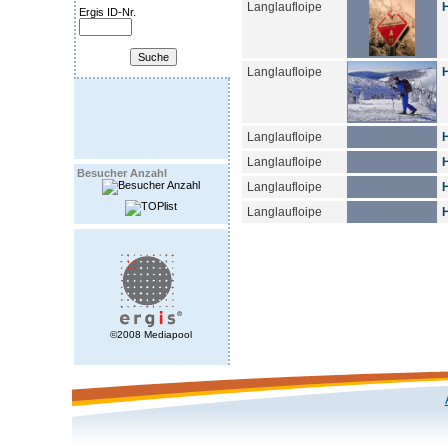
Langlaufloipe
Ergis ID-Nr.
Langlaufloipe
Langlaufloipe
H
Langlaufloipe
H
Besucher Anzahl
Langlaufloipe
H
Langlaufloipe
H
©2008 Mediapool