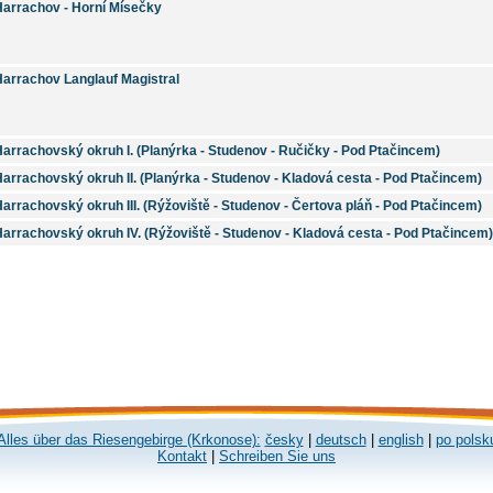
Harrachov - Horní Mísečky
Harrachov Langlauf Magistral
arrachovský okruh I. (Planýrka - Studenov - Ručičky - Pod Ptačincem)
arrachovský okruh II. (Planýrka - Studenov - Kladová cesta - Pod Ptačincem)
arrachovský okruh III. (Rýžoviště - Studenov - Čertova pláň - Pod Ptačincem)
arrachovský okruh IV. (Rýžoviště - Studenov - Kladová cesta - Pod Ptačincem)
Alles über das Riesengebirge (Krkonose):
česky
|
deutsch
|
english
|
po polsk
Kontakt
|
Schreiben Sie uns