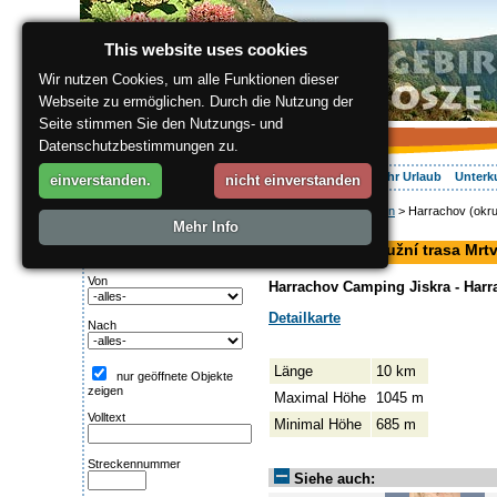
This website uses cookies
Wir nutzen Cookies, um alle Funktionen dieser
Webseite zu ermöglichen. Durch die Nutzung der
Seite stimmen Sie den Nutzungs- und
Datenschutzbestimmungen zu.
Über die Region
Aktiv Erleben
Entspannung
Ihr Urlaub
Unterk
einverstanden.
nicht einverstanden
ergis.cz
>
Aktiv Erleben
> Harrachov (okru
Suche:
Mehr Info
Langlaufloipe
Streckentipp
Harrachov (okružní trasa Mrtv
Von
Harrachov Camping Jiskra - Har
Detailkarte
Nach
Länge
10 km
nur geöffnete Objekte
zeigen
Maximal Höhe
1045 m
Volltext
Minimal Höhe
685 m
Streckennummer
Siehe auch: