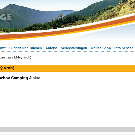
unft
Suchen und Buchen
Anreise
Veranstaltungen
Online-Shop
Info Service
žní trasa Mrtvý vrch)
ý vrch)
rachov Camping Jiskra