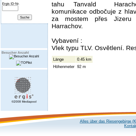
tahu Tanvald ­ Haracho
Ergis ID-Nr.
komunikace odbočuje z hlav
za mostem přes Jizeru
Harrachov.
Vybavení :
Vlek typu TLV. Osvětlení. Re
Besucher Anzahl
Länge
0.45 km
Höhenmeter
92 m
©2008 Mediapool
Alles über das Riesengebirge (
Kontak