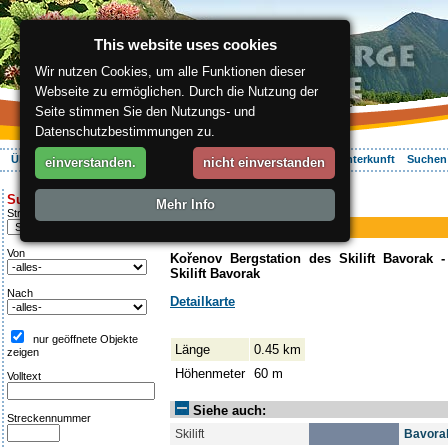
This website uses cookies
Wir nutzen Cookies, um alle Funktionen dieser
Webseite zu ermöglichen. Durch die Nutzung der
Seite stimmen Sie den Nutzungs- und
Datenschutzbestimmungen zu.
Über die Region
Aktiv Erleben
Entspannung
Ihr Urlaub
Unterkunft
Suchen
einverstanden.
nicht einverstanden
ergis.cz
>
Aktiv Erleben
> Bavorak
Suche:
Mehr Info
Piste
Streckentipp
Bavorak
Von
Kořenov Bergstation des Skilift Bavorak -
Skilift Bavorak
Nach
Detailkarte
nur geöffnete Objekte
Länge
0.45 km
zeigen
Höhenmeter
60 m
Volltext
Siehe auch:
Streckennummer
Skilift
Bavora