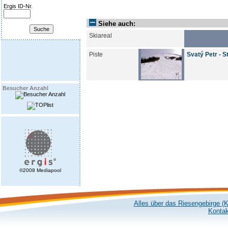
Ergis ID-Nr.
Siehe auch:
Skiareal
Piste
Svatý Petr - S
Besucher Anzahl
©2008 Mediapool
Alles über das Riesengebirge (
Kontak