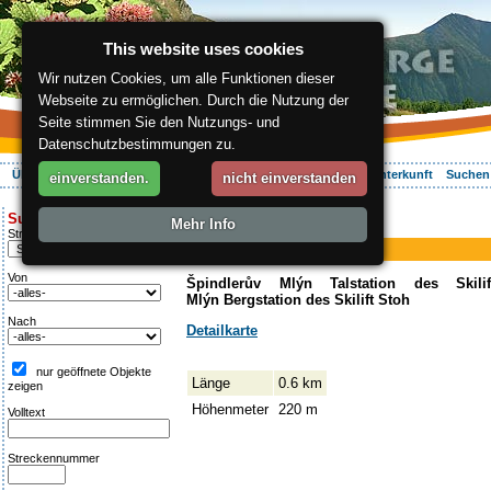
This website uses cookies
Wir nutzen Cookies, um alle Funktionen dieser
Webseite zu ermöglichen. Durch die Nutzung der
Seite stimmen Sie den Nutzungs- und
Datenschutzbestimmungen zu.
Über die Region
Aktiv Erleben
Entspannung
Ihr Urlaub
Unterkunft
Suchen
einverstanden.
nicht einverstanden
ergis.cz
>
Aktiv Erleben
> Stoh
Suche:
Mehr Info
Skilift
Streckentipp
Stoh
Von
Špindlerův Mlýn Talstation des Skil
Mlýn Bergstation des Skilift Stoh
Nach
Detailkarte
nur geöffnete Objekte
Länge
0.6 km
zeigen
Höhenmeter
220 m
Volltext
Streckennummer