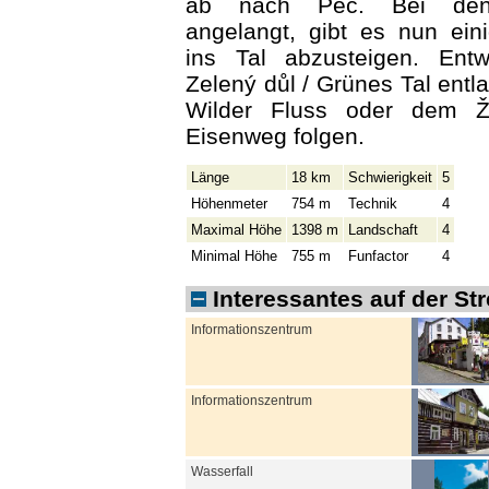
ab nach Pec. Bei den 
angelangt, gibt es nun ein
ins Tal abzusteigen. Ent
Zelený důl / Grünes Tal entl
Wilder Fluss oder dem Ž
Eisenweg folgen.
Länge
18 km
Schwierigkeit
5
Höhenmeter
754 m
Technik
4
Maximal Höhe
1398 m
Landschaft
4
Minimal Höhe
755 m
Funfactor
4
Interessantes auf der St
Informationszentrum
Informationszentrum
Wasserfall