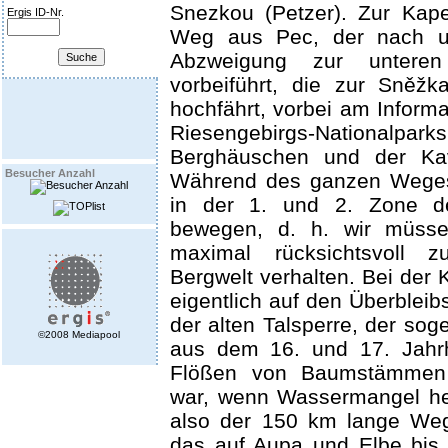
Snezkou (Petzer). Zur Kape
Ergis ID-Nr.
Weg aus Pec, der nach u
Abzweigung zur unteren 
vorbeiführt, die zur Sněž
hochfährt, vorbei am Inform
Riesengebirgs-Nationalpa
Berghäuschen und der Kav
Besucher Anzahl
Während des ganzen Weges
in der 1. und 2. Zone de
bewegen, d. h. wir müss
maximal rücksichtsvoll z
Bergwelt verhalten. Bei der 
eigentlich auf den Überble
der alten Talsperre, der sog
©2008 Mediapool
aus dem 16. und 17. Jahr
Flößen von Baumstämmen 
war, wenn Wassermangel her
also der 150 km lange We
das auf Aupa und Elbe bis