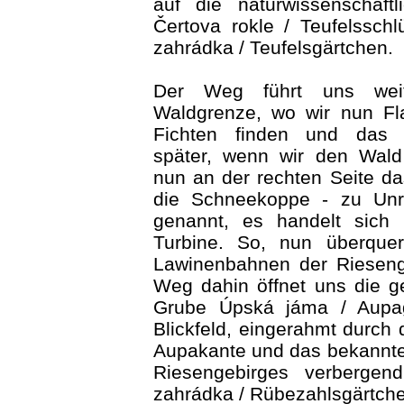
auf die naturwissenschaftl
Čertova rokle / Teufelssch
zahrádka / Teufelsgärtchen.
Der Weg führt uns weit
Waldgrenze, wo wir nun F
Fichten finden und das 
später, wenn wir den Wald 
nun an der rechten Seite d
die Schneekoppe - zu Unr
genannt, es handelt sich
Turbine. So, nun überque
Lawinenbahnen der Riesen
Weg dahin öffnet uns die g
Grube Úpská jáma / Aupa
Blickfeld, eingerahmt durch 
Aupakante und das bekannte
Riesengebirges verbergen
zahrádka / Rübezahlsgärtch