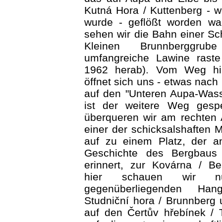
Kutná Hora / Kuttenberg - wo
wurde - geflößt worden wa
sehen wir die Bahn einer Sc
Kleinen Brunnberggrub
umfangreiche Lawine rast
1962 herab). Vom Weg hin
öffnet sich uns - etwas nach 
auf den "Unteren Aupa-Wasse
ist der weitere Weg gesp
überqueren wir am rechten
einer der schicksalshaften 
auf zu einem Platz, der a
Geschichte des Bergbaus
erinnert, zur Kovárna / B
hier schauen wir 
gegenüberliegenden Ha
Studniční hora / Brunnberg u
auf den Čertův hřebínek /