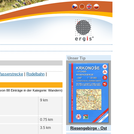
Unser Tip
asserstrecke
|
Rodelbahn
|
 von 88 Einträge in der Kategorie: Wandern)
9 km
0.75 km
3.5 km
Riesengebirge - Ost