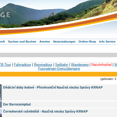
unft
Suchen und Buchen
Anreise
Veranstaltungen
Online-Shop
Info Service
B-Tour
|
Fahrradtour
|
Rennradtour
|
Seilbahn
|
Wanderweg
|
Naturlehrpfad
|
W
Fussgänger-Grenzübergang
(gefunden: 5
Dědictví doby ledové - Přeshraniční Naučná stezka Správy KRNAP
Der Bernsteinpfad
Černohorské rašeliniště - Naučná stezka Správy KRNAP