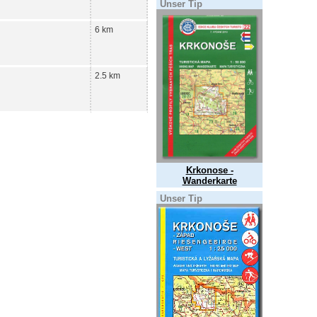
Unser Tip
6 km
2.5 km
Krkonose -
Wanderkarte
Unser Tip