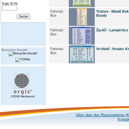
Ergis ID-Nr.
Fahrrad-
Trutnov - Mladé Buk
Bus
Boudy
Fahrrad-
Žacléř - Lampertice 
Bus
Fahrrad-
Vrchlabí - Hradec K
Besucher Anzahl
Bus
©2008 Mediapool
Alles über das Riesengebirge (
Kontak