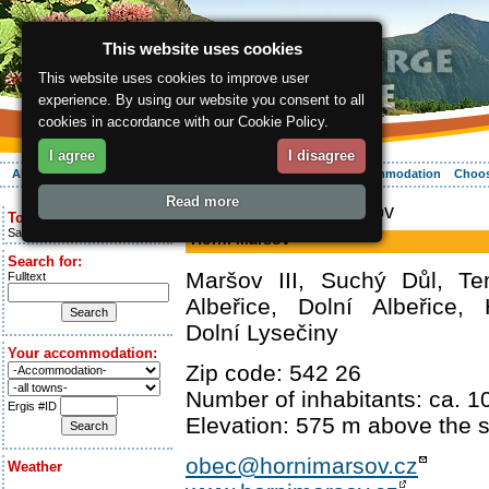
This website uses cookies
This website uses cookies to improve user
experience. By using our website you consent to all
cookies in accordance with our Cookie Policy.
I agree
I disagree
About the region
Activities
Relaxing
Your vacation
Accommodation
Choos
Read more
ergis.cz
> Horní Maršov
Today is:
Saturday 8.08.2026
Horní Maršov
Search for:
Maršov III, Suchý Důl, Te
Fulltext
Albeřice, Dolní Albeřice, 
Dolní Lysečiny
Your accommodation:
Zip code: 542 26
Number of inhabitants: ca. 1
Ergis #ID
Elevation: 575 m above the s
obec@hornimarsov.cz
Weather