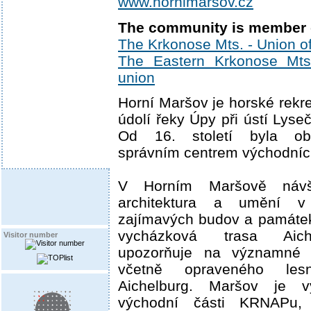
www.hornimarsov.cz
The community is member 
The Krkonose Mts. - Union of
The Eastern Krkonose Mts. 
union
Horní Maršov je horské rekre
údolí řeky Úpy při ústí Lyse
Od 16. století byla ob
správním centrem východníc
V Horním Maršově návšt
architektura a umění 
zajímavých budov a památek
vycházková trasa Aich
Visitor number
upozorňuje na významné p
včetně opraveného les
Aichelburg. Maršov je v
východní části KRNAPu,