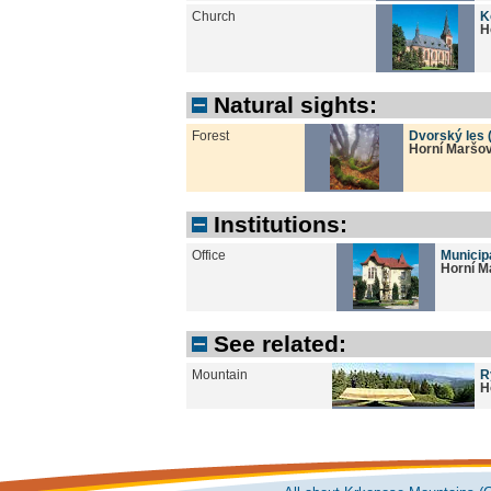
Church
K
H
Natural sights:
Forest
Dvorský les 
Horní Maršo
Institutions:
Office
Municipa
Horní M
See related:
Mountain
R
H