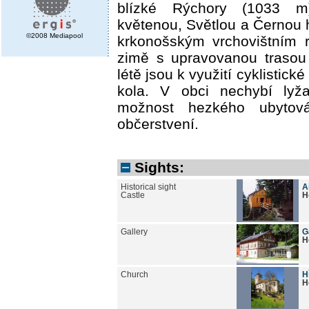
blízké Rýchory (1033 
květenou, Světlou a Černou 
©2008 Mediapool
krkonošským vrchovištním r
zimě s upravovanou trasou
létě jsou k využití cyklistick
kola. V obci nechybí lyža
možnost hezkého ubytov
občerstvení.
Sights:
Historical sight
A
Castle
H
Gallery
G
H
Church
H
H