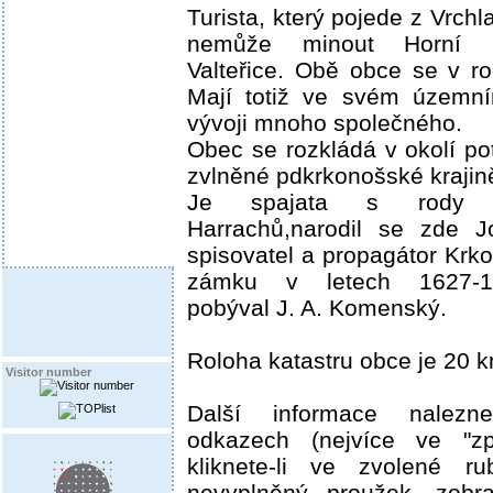
Turista, který pojede z Vrchl
nemůže minout Horní 
Valteřice. Obě obce se v ro
Mají totiž ve svém územní
vývoji mnoho společného.
Obec se rozkládá v okolí p
zvlněné pdkrkonošské krajin
Je spajata s rody V
Harrachů,narodil se zde Jo
spisovatel a propagátor Krk
zámku v letech 1627-16
pobýval J. A. Komenský.
Roloha katastru obce je 20 
Visitor number
Další informace nalezn
odkazech (nejvíce ve "zp
kliknete-li ve zvolené ru
nevyplněný proužek, zobr