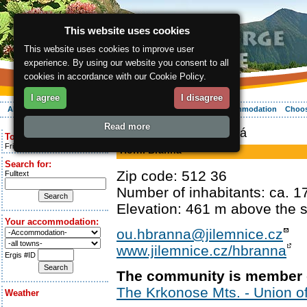
This website uses cookies
This website uses cookies to improve user
experience. By using our website you consent to all
cookies in accordance with our Cookie Policy.
I agree
I disagree
About the region
Activities
Relaxing
Your vacation
Accommodation
Choos
Read more
ergis.cz
> Horní Branná
Today is:
Friday 7.08.2026
Horní Branná
Search for:
Zip code: 512 36
Fulltext
Number of inhabitants: ca. 1
Elevation: 461 m above the s
Your accommodation:
ou.hbranna@jilemnice.cz
www.jilemnice.cz/hbranna
Ergis #ID
The community is member 
The Krkonose Mts. - Union of
Weather