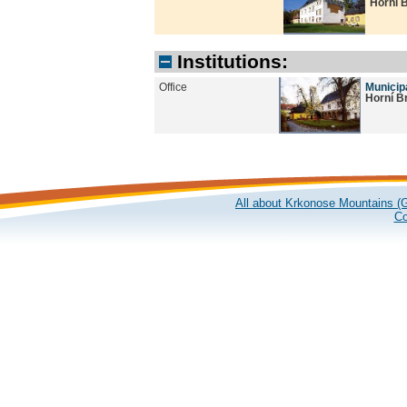
Horní 
Institutions:
Office
Municipa
Horní B
All about Krkonose Mountains (G
Co