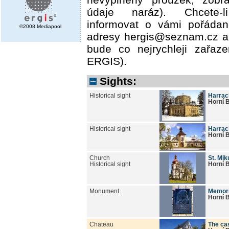
údaje naráz). Chcete-l
informovat o vámi pořádané
©2008 Mediapool
adresy hergis@seznam.cz a
bude co nejrychleji zařaz
ERGIS).
Sights:
Historical sight
Harrac
Horní 
Historical sight
Harrac
Horní 
Church
St. Mik
Historical sight
Horní 
Monument
Memori
Horní 
Chateau
The cas